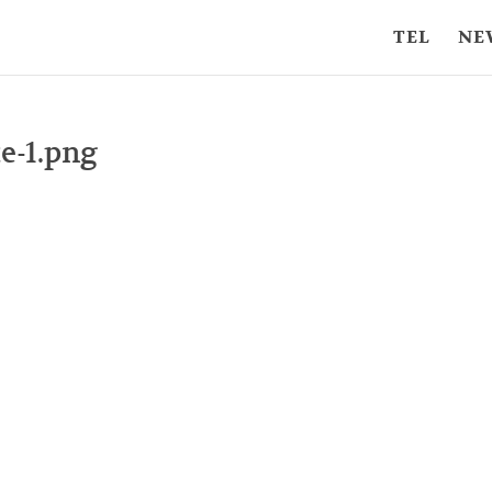
TEL
NE
te-1.png